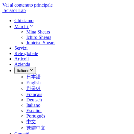
Vai al contenuto principale
Scissor Lab
Chi siamo
Marchi
Mina Shears
Ichiro Shears
Juntetsu Shears
Servizi
Rete globale
Articoli
Azienda
Italiano
日本語
English
한국어
Français
Deutsch
Italiano
Español
Português
中文
繁體中文
Contatti