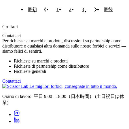
最初
1
2
3
最後
Contact
Contattaci
Per richieste su marchi e prodotti, discussioni su partnership come
distributore o qualsiasi altra domanda sulle nostre forbici e servizi —
siamo felici di sentirti.
Richieste su marchi e prodotti
Richieste di partnership come distributore
Richieste generali
Contattaci
Le migliori forbici, consegnate in tutto il mondo.
Orario di lavoro: 平日 9:00 - 18:00（日本時間）
(土日祝日は休
業)