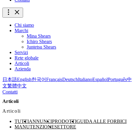
Chi siamo
Marchi
Mina Shears
Ichiro Shears
Juntetsu Shears
Servizi
Rete globale
Articoli
Azienda
日本語
English
한국어
Français
Deutsch
Italiano
Español
Português
中
文
繁體中文
Contatti
Articoli
Articoli
TUTTI
ANNUNCI
PRODOTTI
GUIDA ALLE FORBICI
MANUTENZIONE
SETTORE