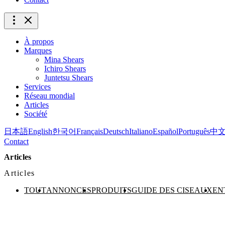
À propos
Marques
Mina Shears
Ichiro Shears
Juntetsu Shears
Services
Réseau mondial
Articles
Société
日本語
English
한국어
Français
Deutsch
Italiano
Español
Português
中
Contact
Articles
Articles
TOUT
ANNONCES
PRODUITS
GUIDE DES CISEAUX
EN