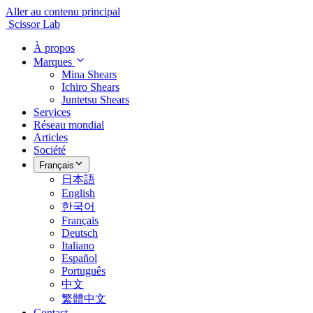
Aller au contenu principal
Scissor Lab
À propos
Marques
Mina Shears
Ichiro Shears
Juntetsu Shears
Services
Réseau mondial
Articles
Société
Français
日本語
English
한국어
Français
Deutsch
Italiano
Español
Português
中文
繁體中文
Contact