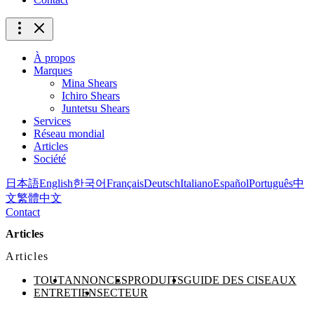
À propos
Marques
Mina Shears
Ichiro Shears
Juntetsu Shears
Services
Réseau mondial
Articles
Société
日本語
English
한국어
Français
Deutsch
Italiano
Español
Português
中
文
繁體中文
Contact
Articles
Articles
TOUT
ANNONCES
PRODUITS
GUIDE DES CISEAUX
ENTRETIEN
SECTEUR