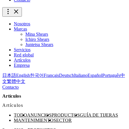
Nosotros
Marcas
Mina Shears
Ichiro Shears
Juntetsu Shears
Servicios
Red global
Artículos
Empresa
日本語
English
한국어
Français
Deutsch
Italiano
Español
Português
中
文
繁體中文
Contacto
Artículos
Artículos
TODO
ANUNCIOS
PRODUCTOS
GUÍA DE TIJERAS
MANTENIMIENTO
SECTOR