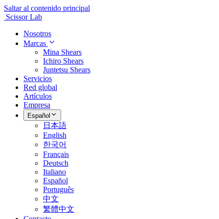
Saltar al contenido principal
Scissor Lab
Nosotros
Marcas
Mina Shears
Ichiro Shears
Juntetsu Shears
Servicios
Red global
Artículos
Empresa
Español
日本語
English
한국어
Français
Deutsch
Italiano
Español
Português
中文
繁體中文
Contacto