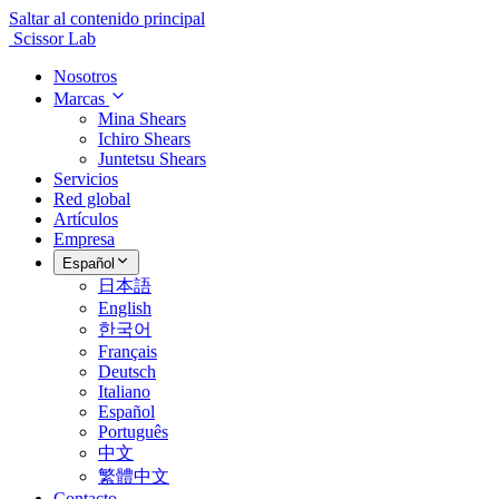
Saltar al contenido principal
Scissor Lab
Nosotros
Marcas
Mina Shears
Ichiro Shears
Juntetsu Shears
Servicios
Red global
Artículos
Empresa
Español
日本語
English
한국어
Français
Deutsch
Italiano
Español
Português
中文
繁體中文
Contacto