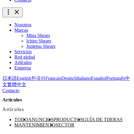
Nosotros
Marcas
Mina Shears
Ichiro Shears
Juntetsu Shears
Servicios
Red global
Artículos
Empresa
日本語
English
한국어
Français
Deutsch
Italiano
Español
Português
中
文
繁體中文
Contacto
Artículos
Artículos
TODO
ANUNCIOS
PRODUCTOS
GUÍA DE TIJERAS
MANTENIMIENTO
SECTOR