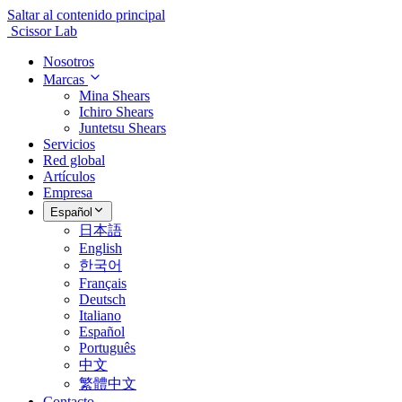
Saltar al contenido principal
Scissor Lab
Nosotros
Marcas
Mina Shears
Ichiro Shears
Juntetsu Shears
Servicios
Red global
Artículos
Empresa
Español
日本語
English
한국어
Français
Deutsch
Italiano
Español
Português
中文
繁體中文
Contacto