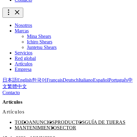
Nosotros
Marcas
Mina Shears
Ichiro Shears
Juntetsu Shears
Servicios
Red global
Artículos
Empresa
日本語
English
한국어
Français
Deutsch
Italiano
Español
Português
中
文
繁體中文
Contacto
Artículos
Artículos
TODO
ANUNCIOS
PRODUCTOS
GUÍA DE TIJERAS
MANTENIMIENTO
SECTOR