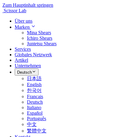
Zum Hauptinhalt springen
Scissor Lab
Über uns
Marken
Mina Shears
Ichiro Shears
Juntetsu Shears
Services
Globales Netzwerk
Artikel
Unternehmen
Deutsch
日本語
English
한국어
Français
Deutsch
Italiano
Español
Português
中文
繁體中文
Kontakt