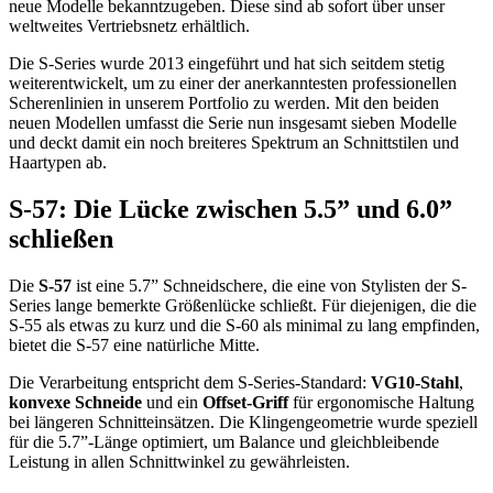
neue Modelle bekanntzugeben. Diese sind ab sofort über unser
weltweites Vertriebsnetz erhältlich.
Die S-Series wurde 2013 eingeführt und hat sich seitdem stetig
weiterentwickelt, um zu einer der anerkanntesten professionellen
Scherenlinien in unserem Portfolio zu werden. Mit den beiden
neuen Modellen umfasst die Serie nun insgesamt sieben Modelle
und deckt damit ein noch breiteres Spektrum an Schnittstilen und
Haartypen ab.
S-57: Die Lücke zwischen 5.5” und 6.0”
schließen
Die
S-57
ist eine 5.7” Schneidschere, die eine von Stylisten der S-
Series lange bemerkte Größenlücke schließt. Für diejenigen, die die
S-55 als etwas zu kurz und die S-60 als minimal zu lang empfinden,
bietet die S-57 eine natürliche Mitte.
Die Verarbeitung entspricht dem S-Series-Standard:
VG10-Stahl
,
konvexe Schneide
und ein
Offset-Griff
für ergonomische Haltung
bei längeren Schnitteinsätzen. Die Klingengeometrie wurde speziell
für die 5.7”-Länge optimiert, um Balance und gleichbleibende
Leistung in allen Schnittwinkel zu gewährleisten.