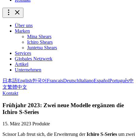
Über uns
Marken
Mina Shears
Ichiro Shears
Juntetsu Shears
Services
Globales Netzwerk
Artikel
Unternehmen
日本語
English
한국어
Français
Deutsch
Italiano
Español
Português
中
文
繁體中文
Kontakt
Frühjahr 2023: Zwei neue Modelle ergänzen die
Ichiro S-Series
15. März 2023
Produkte
Scissor Lab freut sich, die Erweiterung der
Ichiro S-Series
um zwei