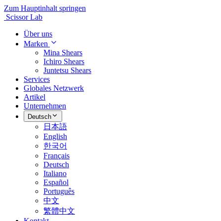
Zum Hauptinhalt springen
Scissor Lab
Über uns
Marken
Mina Shears
Ichiro Shears
Juntetsu Shears
Services
Globales Netzwerk
Artikel
Unternehmen
Deutsch
日本語
English
한국어
Français
Deutsch
Italiano
Español
Português
中文
繁體中文
Kontakt