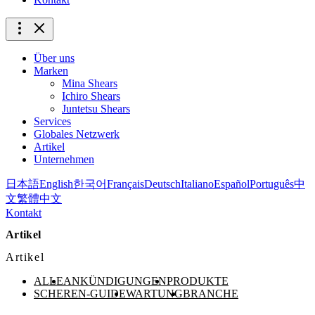
Über uns
Marken
Mina Shears
Ichiro Shears
Juntetsu Shears
Services
Globales Netzwerk
Artikel
Unternehmen
日本語
English
한국어
Français
Deutsch
Italiano
Español
Português
中
文
繁體中文
Kontakt
Artikel
Artikel
ALLE
ANKÜNDIGUNGEN
PRODUKTE
SCHEREN-GUIDE
WARTUNG
BRANCHE